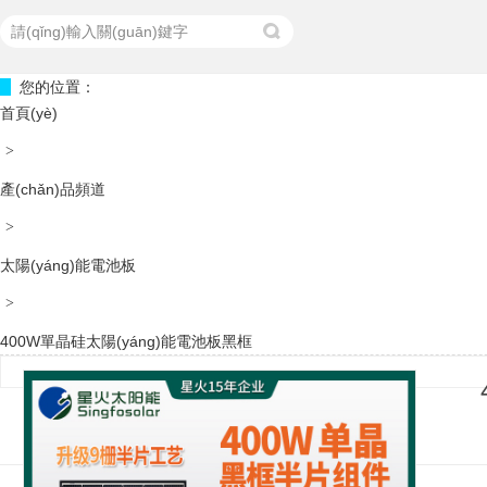
您的位置：
熱門(mén)關(guān)鍵詞：
雙玻雙面光伏太陽(yáng)能電池板
雙玻單面
首頁(yè)
>
產(chǎn)品頻道
>
太陽(yáng)能電池板
>
400W單晶硅太陽(yáng)能電池板黑框